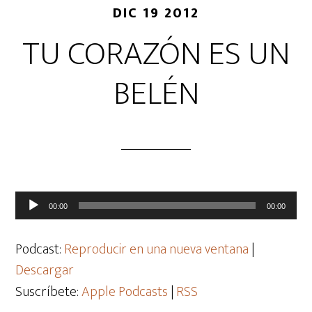
DIC 19 2012
TU CORAZÓN ES UN
BELÉN
Reproductor
00:00
00:00
de
audio
Podcast:
Reproducir en una nueva ventana
|
Descargar
Suscríbete:
Apple Podcasts
|
RSS