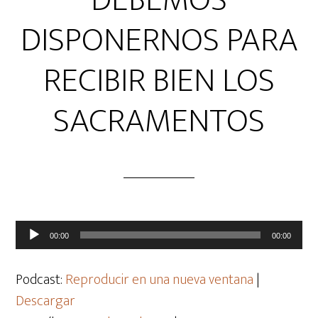
DEBEMOS
DISPONERNOS PARA
RECIBIR BIEN LOS
SACRAMENTOS
Reproductor
00:00
00:00
de
audio
Podcast:
Reproducir en una nueva ventana
|
Descargar