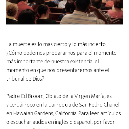
La muerte es lo más cierto y lo más incierto.
¿Cómo podemos prepararnos para el momento
más importante de nuestra existencia; el
momento en que nos presentaremos ante el
tribunal de Dios?
Padre Ed Broom, Oblato de la Virgen Mar
í
a, es
vice-p
á
rroco en la parroquia de San Pedro Chanel
en Hawaiian Gardens, California. Para leer art
í
culos
o escuchar audios en ingl
é
s o espa
ñ
ol, por favor