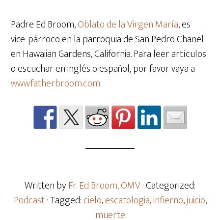
Padre Ed Broom,
Oblato de la Virgen María
,
es
vice-p
á
rroco en la parroquia de San Pedro Chanel
en Hawaiian Gardens, California. Para leer art
í
culos
o escuchar en ingl
é
s o espa
ñ
ol, por favor vaya a
www.fatherbroom.com
Written by
Fr. Ed Broom, OMV
· Categorized:
Podcast
· Tagged:
cielo
,
escatologia
,
infierno
,
juicio
,
muerte