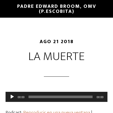
PADRE EDWARD BROOM, OMV
(P.ESCOBITA)
AGO 21 2018
LA MUERTE
Reproductor
00:00
00:00
de
audio
Podcast:
Reproducir en una nueva ventana
|