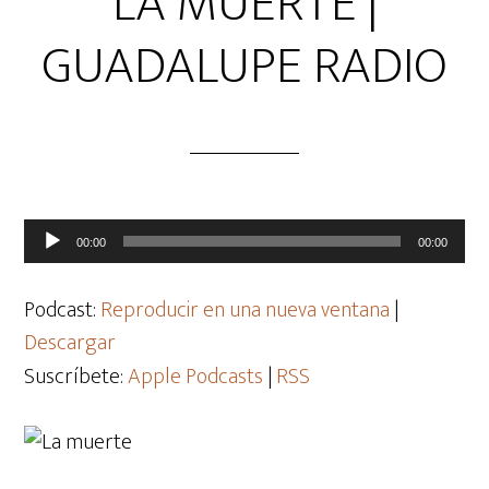
LA MUERTE |
GUADALUPE RADIO
Reproductor
00:00
00:00
de
audio
Podcast:
Reproducir en una nueva ventana
|
Descargar
Suscríbete:
Apple Podcasts
|
RSS