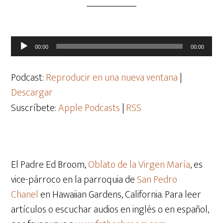
Reproductor
00:00
00:00
de
audio
Podcast:
Reproducir en una nueva ventana
|
Descargar
Suscríbete:
Apple Podcasts
|
RSS
El Padre Ed Broom,
Oblato de la Virgen María
, es
vice-párroco en la parroquia de
San Pedro
Chanel
en Hawaiian Gardens, California. Para leer
artículos o escuchar audios en inglés o en español,