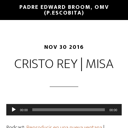
PADRE EDWARD BROOM, OMV
(P.ESCOBITA)
NOV 30 2016
CRISTO REY | MISA
Reproductor
00:00
00:00
de
audio
Podcast:
Reproducir en una nueva ventana
|