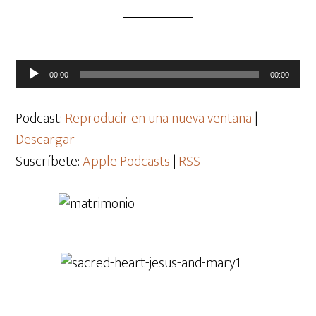
Reproductor
00:00
00:00
de
audio
Podcast:
Reproducir en una nueva ventana
|
Descargar
Suscríbete:
Apple Podcasts
|
RSS