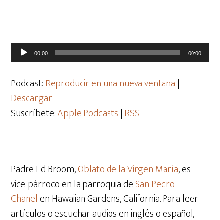
Reproductor
00:00
00:00
de
audio
Podcast:
Reproducir en una nueva ventana
|
Descargar
Suscríbete:
Apple Podcasts
|
RSS
Padre Ed Broom,
Oblato de la Virgen María
, es
vice-párroco en la parroquia de
San Pedro
Chanel
en Hawaiian Gardens, California. Para leer
artículos o escuchar audios en inglés o español,