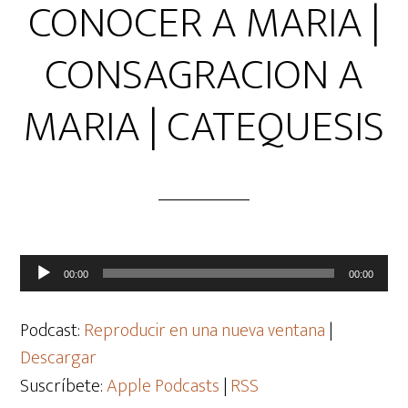
CONOCER A MARIA |
CONSAGRACION A
MARIA | CATEQUESIS
Reproductor
00:00
00:00
de
audio
Podcast:
Reproducir en una nueva ventana
|
Descargar
Suscríbete:
Apple Podcasts
|
RSS