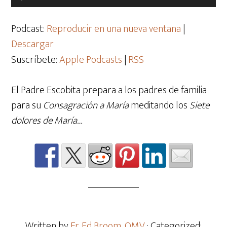
de
audio
Podcast:
Reproducir en una nueva ventana
|
Descargar
Suscríbete:
Apple Podcasts
|
RSS
El Padre Escobita prepara a los padres de familia
para su
Consagración a María
meditando los
Siete
dolores de María…
Written by
Fr. Ed Broom, OMV
· Categorized: