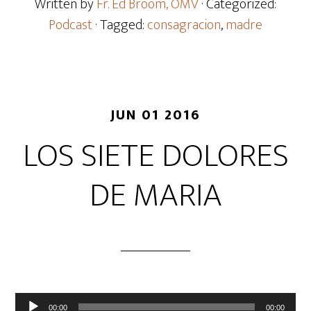
Written by
Fr. Ed Broom, OMV
· Categorized:
Podcast
· Tagged:
consagracion
,
madre
JUN 01 2016
LOS SIETE DOLORES
DE MARIA
Reproductor
00:00
00:00