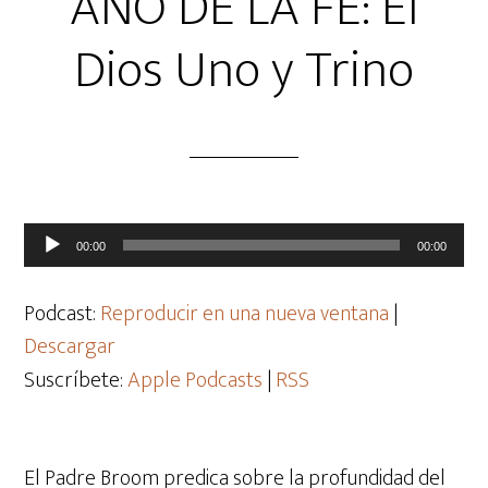
AÑO DE LA FE: El
Dios Uno y Trino
Reproductor
00:00
00:00
de
audio
Podcast:
Reproducir en una nueva ventana
|
Descargar
Suscríbete:
Apple Podcasts
|
RSS
El Padre Broom predica sobre la profundidad del