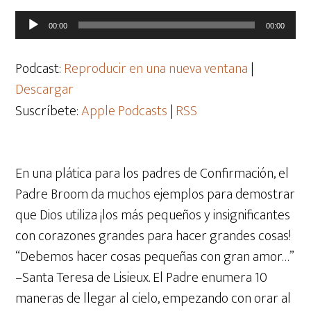
Reproductor
00:00
00:00
de
audio
Podcast:
Reproducir en una nueva ventana
|
Descargar
Suscríbete:
Apple Podcasts
|
RSS
En una plática para los padres de Confirmación, el
Padre Broom da muchos ejemplos para demostrar
que Dios utiliza ¡los más pequeños y insignificantes
con corazones grandes para hacer grandes cosas!
“Debemos hacer cosas pequeñas con gran amor…”
–Santa Teresa de Lisieux. El Padre enumera 10
maneras de llegar al cielo, empezando con orar al