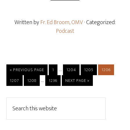
Written by
Fr. Ed Broom, OMV
· Categorized:
Podcast
…
« PREVIOUS PAGE
1
1204
1205
1206
…
1207
1208
1236
NEXT PAGE »