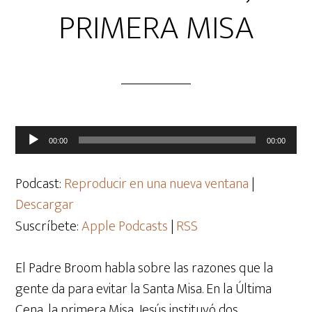
PRIMERA MISA
Reproductor
00:00
00:00
de
audio
Podcast:
Reproducir en una nueva ventana
|
Descargar
Suscríbete:
Apple Podcasts
|
RSS
El Padre Broom habla sobre las razones que la
gente da para evitar la Santa Misa. En la Última
Cena, la primera Misa, Jesús instituyó dos