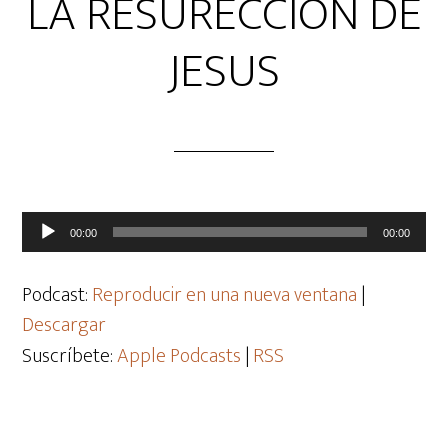
LA RESURECCION DE
JESUS
Reproductor
00:00
00:00
de
audio
Podcast:
Reproducir en una nueva ventana
|
Descargar
Suscríbete:
Apple Podcasts
|
RSS