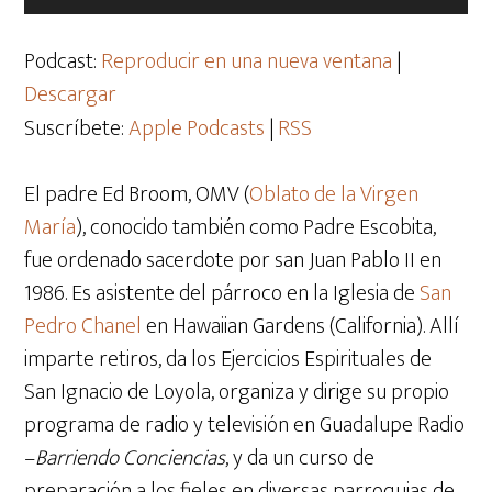
de
audio
Podcast:
Reproducir en una nueva ventana
|
Descargar
Suscríbete:
Apple Podcasts
|
RSS
El padre Ed Broom, OMV (
Oblato de la Virgen
María
), conocido también como Padre Escobita,
fue ordenado sacerdote por san Juan Pablo II en
1986. Es asistente del párroco en la Iglesia de
San
Pedro Chanel
en Hawaiian Gardens (California). Allí
imparte retiros, da los Ejercicios Espirituales de
San Ignacio de Loyola, organiza y dirige su propio
programa de radio y televisión en Guadalupe Radio
–
Barriendo Conciencias
, y da un curso de
preparación a los fieles en diversas parroquias de