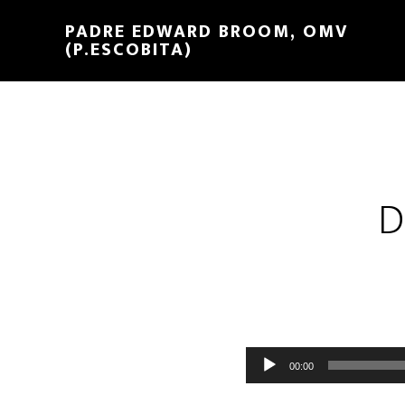
PADRE EDWARD BROOM, OMV
(P.ESCOBITA)
D
Reproductor
00:00
de