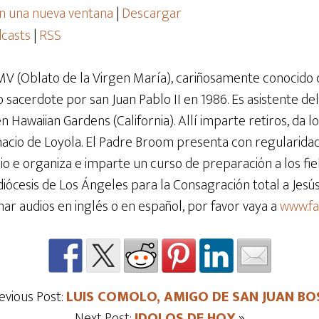
n una nueva ventana
|
Descargar
casts
|
RSS
V (Oblato de la Virgen María), cariñosamente conocido
 sacerdote por san Juan Pablo II en 1986. Es asistente del
Hawaiian Gardens (California). Allí imparte retiros, da lo
gnacio de Loyola. El Padre Broom presenta con regularida
e organiza e imparte un curso de preparación a los fiel
diócesis de Los Ángeles para la Consagración total a Jes
har audios en inglés o en español, por favor vaya a
www.f
evious Post:
LUIS COMOLO, AMIGO DE SAN JUAN B
Next Post:
IDOLOS DE HOY
»