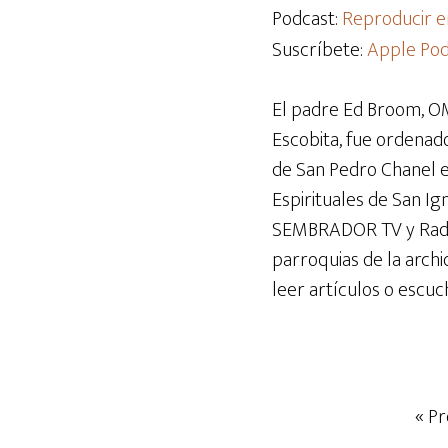
audio
Podcast:
Reproducir e
Suscríbete:
Apple Pod
El padre Ed Broom, OM
Escobita, fue ordenado
de San Pedro Chanel en 
Espirituales de San I
SEMBRADOR TV y Radio 
parroquias de la archi
leer artículos o escuc
« Pr