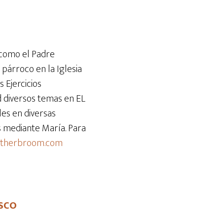
teclas
de
flecha
arriba/abajo
 como el Padre
para
 párroco en la Iglesia
aumentar
s Ejercicios
o
d diversos temas en EL
disminuir
es en diversas
el
ús mediante María. Para
volumen.
atherbroom.com
OSCO