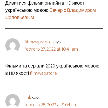
Дивитися фільми онлайн в HD якості
українською мовою
Вечер с Владимиром
Соловьевым
filmiwap.store
says
febrero 27, 2022 at 10:41 am
Фільми та серiали 2020 українською мовою
в HD якості
filmiwap.store
link
says
febrero 28, 2022 at 9:04 am