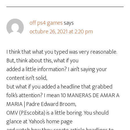
off ps4 games
says
octubre 26, 2021 at 2:20 pm
I think that what you typed was very reasonable.
But, think about this, what if you
added a little information? I ain’t saying your
content isn’t solid,
but what if you added a headline that grabbed
folk’s attention? I mean 10 MANERAS DE AMAR A
MARIA | Padre Edward Broom,
OMV (P.Escobita) is a little boring. You should
glance at Yahoo’s home page