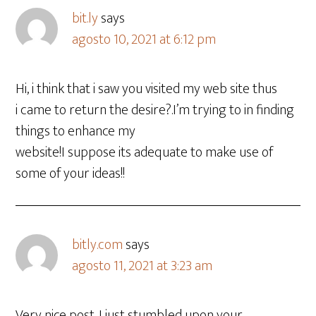
bit.ly
says
agosto 10, 2021 at 6:12 pm
Hi, i think that i saw you visited my web site thus
i came to return the desire?.I’m trying to in finding
things to enhance my
website!I suppose its adequate to make use of
some of your ideas!!
bitly.com
says
agosto 11, 2021 at 3:23 am
Very nice post. I just stumbled upon your