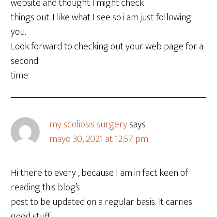
website and thought I might check
things out. I like what I see so i am just following
you.
Look forward to checking out your web page for a
second
time.
my scoliosis surgery
says
mayo 30, 2021 at 12:57 pm
Hi there to every , because I am in fact keen of
reading this blog’s
post to be updated on a regular basis. It carries
good stuff.