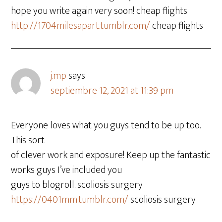
hope you write again very soon! cheap flights
http://1704milesapart.tumblr.com/
cheap flights
j.mp
says
septiembre 12, 2021 at 11:39 pm
Everyone loves what you guys tend to be up too.
This sort
of clever work and exposure! Keep up the fantastic
works guys I’ve included you
guys to blogroll. scoliosis surgery
https://0401mm.tumblr.com/
scoliosis surgery