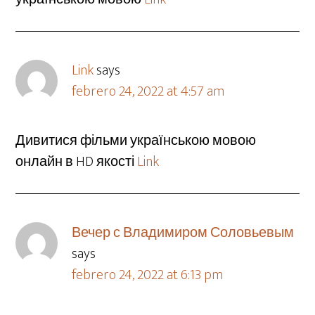
Link
says
febrero 24, 2022 at 4:57 am
Дивитися фільми українською мовою
онлайн в HD якості
Link
Вечер с Владимиром Соловьевым
says
febrero 24, 2022 at 6:13 pm