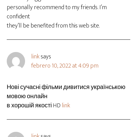
personally recommend to my friends. I’m
confident
they’ll be benefited from this web site.
link
says
febrero 10, 2022 at 4:09 pm
Нові сучасні фільми дивитися українською
мовою онлайн
в хорошій якості HD
link
link
says