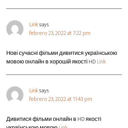
Link
says
febrero 23, 2022 at 7:22 pm
Нові сучасні фільми дивитися українською
мовою онлайн в хорошій якості HD
Link
Link
says
febrero 23, 2022 at 11:43 pm
Дивитися фільми онлайн в HD якості
українською мовою
Link