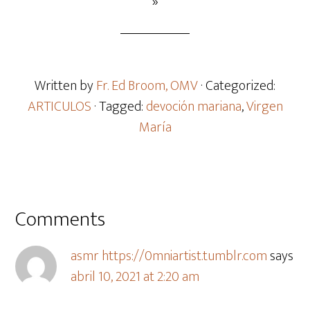
»
Written by
Fr. Ed Broom, OMV
· Categorized:
ARTICULOS
· Tagged:
devoción mariana
,
Virgen
María
Comments
asmr https://0mniartist.tumblr.com
says
abril 10, 2021 at 2:20 am