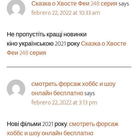
Сказка о Хвосте Феи 248 серия
says
febrero 22, 2022 at 10:33 am
Не пропустіть кращі новинки
кіно українською 2021 року
Сказка о Хвосте
Феи 248 серия
смотреть форсаж хоббс и шоу
онлайн бесплатно
says
febrero 22, 2022 at 3:13 pm
Нові фільми 2021 року.
смотреть форсаж
хоббс и шоу онлайн бесплатно