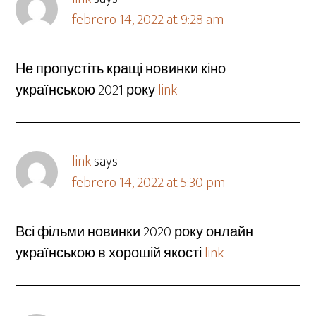
febrero 14, 2022 at 9:28 am
Не пропустіть кращі новинки кіно
українською 2021 року
link
link
says
febrero 14, 2022 at 5:30 pm
Всі фільми новинки 2020 року онлайн
українською в хорошій якості
link