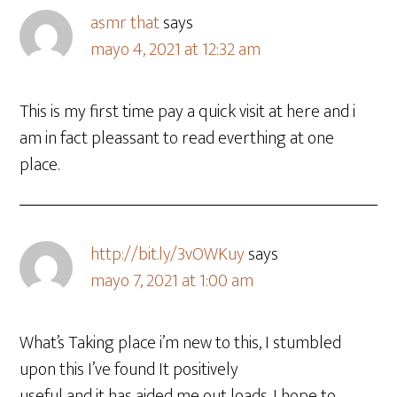
asmr that
says
mayo 4, 2021 at 12:32 am
This is my first time pay a quick visit at here and i
am in fact pleassant to read everthing at one
place.
http://bit.ly/3vOWKuy
says
mayo 7, 2021 at 1:00 am
What’s Taking place i’m new to this, I stumbled
upon this I’ve found It positively
useful and it has aided me out loads. I hope to