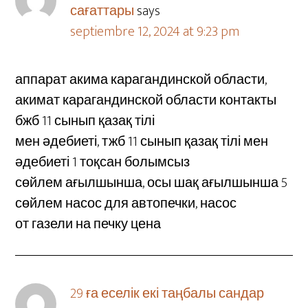
сағаттары
says
septiembre 12, 2024 at 9:23 pm
аппарат акима карагандинской области,
акимат карагандинской области контакты
бжб 11 сынып қазақ тілі
мен әдебиеті, тжб 11 сынып қазақ тілі мен
әдебиеті 1 тоқсан болымсыз
сөйлем ағылшынша, осы шақ ағылшынша 5
сөйлем насос для автопечки, насос
от газели на печку цена
29 ға еселік екі таңбалы сандар