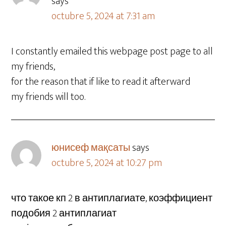
says
octubre 5, 2024 at 7:31 am
I constantly emailed this webpage post page to all
my friends,
for the reason that if like to read it afterward
my friends will too.
юнисеф мақсаты
says
octubre 5, 2024 at 10:27 pm
что такое кп 2 в антиплагиате, коэффициент
подобия 2 антиплагиат