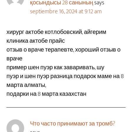
қосындысы 28 санының
says
septiembre 16, 2024 at 9:12 am
хирург актобе котлобовский, айгерим
клиника актобе прайс
отзыв о враче терапевте, хороший отзыв о
враче
пример шен пуэр как заваривать, шу
пуэр и шен пуэр разница подарок маме на 8
марта алматы,
подарки на 8 марта казахстан
Что часто принимают за тромб?