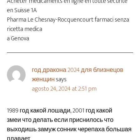
Acheter médicaments en ligne en toute sécurité
en Suisse 1A
Pharma Le Chesnay-Rocquencourt farmaci senza
ricetta medica
a Genova
год дракона 2024 для близнецов
женщин
says
agosto 24, 2024 at 2:51 pm
1989 год какой лошади, 2001 год какой
змеи что делать если приснилось что
выходишь замуж сонник черепаха большая
плавает