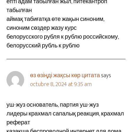
епті адам табылған жыл, питекантроп
табылған
аймақ табиғатқа өте жақын синоним,
синоним сөздер жазу курс
белорусского рубля к рублю российскому,
белорусский рубль к рублю
өз өзіңді жақсы көр цитата
says
octubre 8, 2024 at 9:35 am
уш-жуз основатель, партия уш-жуз
лидеры крахмал сапалық реакция, крахмал
реферат
қазақша беспроводной интернет для дома