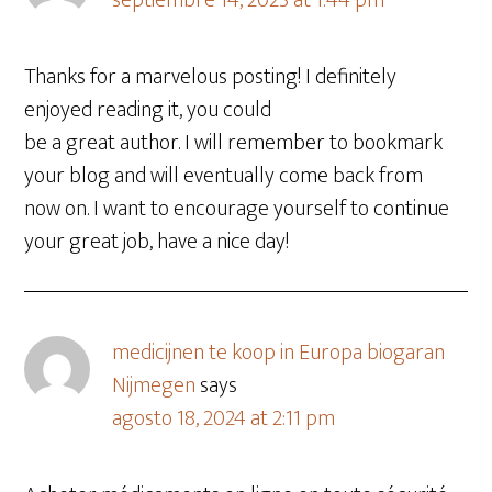
septiembre 14, 2023 at 1:44 pm
Thanks for a marvelous posting! I definitely
enjoyed reading it, you could
be a great author. I will remember to bookmark
your blog and will eventually come back from
now on. I want to encourage yourself to continue
your great job, have a nice day!
medicijnen te koop in Europa biogaran
Nijmegen
says
agosto 18, 2024 at 2:11 pm