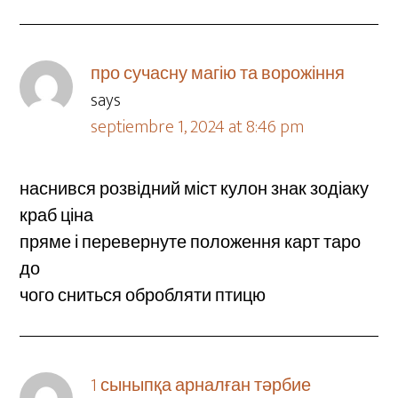
про сучасну магію та ворожіння
says
septiembre 1, 2024 at 8:46 pm
наснився розвідний міст кулон знак зодіаку
краб ціна
пряме і перевернуте положення карт таро
до
чого сниться обробляти птицю
1 сыныпқа арналған тәрбие