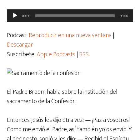
Reproductor
00:00
00:00
de
audio
Podcast:
Reproducir en una nueva ventana
|
Descargar
Suscríbete:
Apple Podcasts
|
RSS
El Padre Broom habla sobre la institución del
sacramento de la Confesión.
Entonces Jesús les dijo otra vez: — ¡Paz a vosotros!
Como me envió el Padre, así también yo os envío.
Y
al decir esto, sopló y les dijo: — Recibid el Espíritu