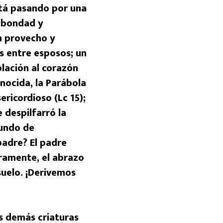
está pasando por una
e bondad y
n provecho y
s entre esposos; un
lación al corazón
nocida, la Parábola
ericordioso (Lc 15);
 despilfarró la
fundo de
padre? El padre
uramente, el abrazo
suelo. ¡Derivemos
s demás criaturas