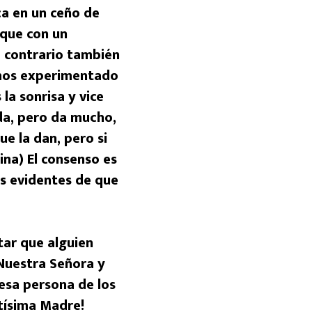
ca en un ceño de
 que con un
lo contrario también
hemos experimentado
la sonrisa y vice
ada, pero da mucho,
ue la dan, pero si
ina) El consenso es
ás evidentes de que
ar que alguien
 Nuestra Señora y
 esa persona de los
ntísima Madre!