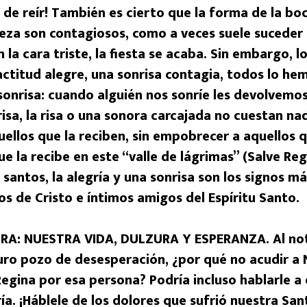
d de reír! También es cierto que la forma de la bo
steza son contagiosos, como a veces suele suceder
 la cara triste, la fiesta se acaba. Sin embargo, 
 actitud alegre, una sonrisa contagia, todos lo 
sonrisa: cuando alguién nos sonríe les devolvemos 
risa, la risa o una sonora carcajada no cuestan n
ellos que la reciben, sin empobrecer a aquellos q
e la recibe en este “valle de lágrimas” (Salve Reg
 santos, la alegría y una sonrisa son los signos m
os de Cristo e íntimos amigos del Espíritu Santo.
A: NUESTRA VIDA, DULZURA Y ESPERANZA. Al not
uro pozo de desesperación, ¿por qué no acudir a
Regina por esa persona? Podría incluso hablarle a
ía. ¡Háblele de los dolores que sufrió nuestra Sa