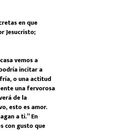
cretas en que
r Jesucristo;
casa vemos a
podría incitar a
ría, o una actitud
mente una fervorosa
verá de la
vo, esto es amor.
agan a ti.” En
s con gusto que