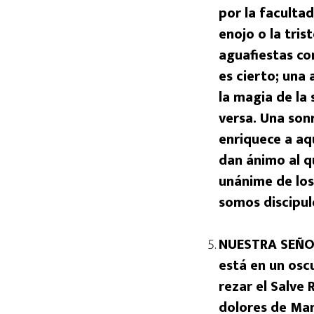
por la faculta
enojo o la tri
aguafiestas con
es cierto; una
la magia de la 
versa. Una son
enriquece a aqu
dan ánimo al qu
unánime de los
somos discipul
NUESTRA SEÑOR
está en un osc
rezar el Salve 
dolores de Mar