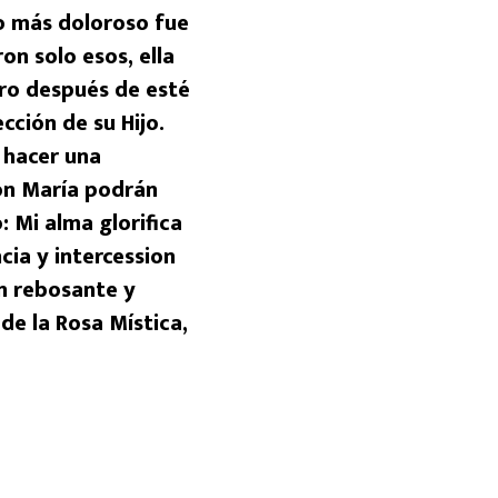
ro más doloroso fue
ron solo esos, ella
ero después de esté
cción de su Hijo.
 hacer una
con María podrán
 Mi alma glorifica
cia y intercession
ín rebosante y
 de la Rosa Mística,