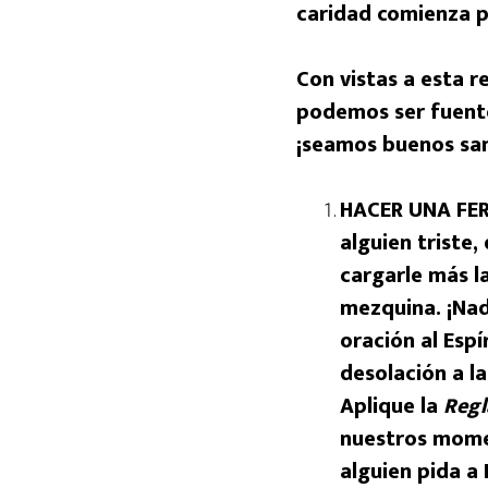
caridad comienza p
Con vistas a esta 
podemos ser fuente
¡seamos buenos sam
HACER UNA FE
alguien triste,
cargarle más l
mezquina. ¡Na
oración al Espí
desolación a l
Aplique la
Regl
nuestros mome
alguien pida a