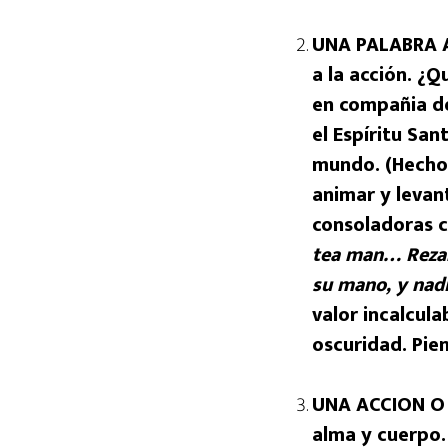
UNA PALABRA A
a la acción. ¿
en compañia de 
el Espíritu San
mundo. (Hechos
animar y levan
consoladoras 
tea man… Rezar
su mano, y nad
valor incalcul
oscuridad. Pie
UNA ACCION O 
alma y cuerpo. 