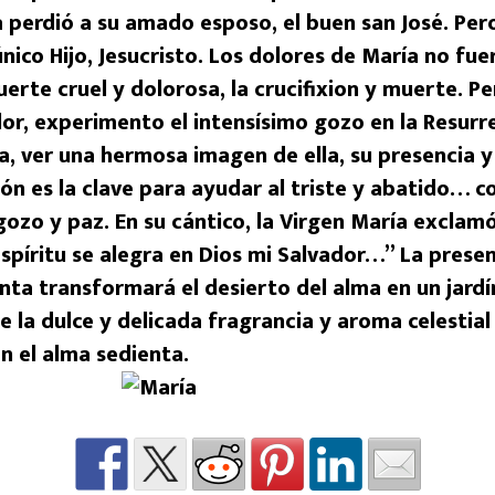
 perdió a su amado esposo, el buen san José. Pe
único Hijo, Jesucristo. Los dolores de María no fue
uerte cruel y dolorosa, la crucifixion y muerte. P
or, experimento el intensísimo gozo en la Resurre
a, ver una hermosa imagen de ella, su presencia y
ión es la clave para ayudar al triste y abatido… 
ozo y paz. En su cántico, la Virgen María exclamó:
espíritu se alegra en Dios mi Salvador…” La presen
anta transformará el desierto del alma en un jard
e la dulce y delicada fragrancia y aroma celestial
n el alma sedienta.