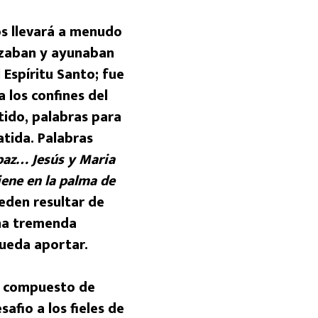
s llevará a menudo
Rezaban y ayunaban
 Espíritu Santo; fue
a los confines del
tido, palabras para
atida. Palabras
paz… Jesús y Maria
ene en la palma de
eden resultar de
una tremenda
pueda aportar.
r compuesto de
afio a los fieles de