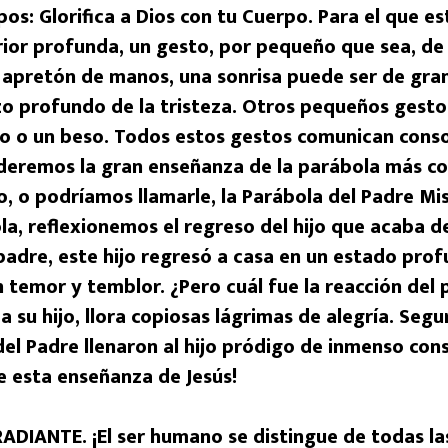
pos: Glorifica a Dios con tu Cuerpo. Para el que 
rior profunda, un gesto, por pequeño que sea, d
 apretón de manos, una sonrisa puede ser de gra
zo profundo de la tristeza. Otros pequeños gesto
o o un beso. Todos estos gestos comunican conso
deremos la gran enseñanza de la parábola más co
o, o podríamos llamarle, la Parábola del Padre Mis
la, reflexionemos el regreso del hijo que acaba de
padre, este hijo regresó a casa en un estado pro
n temor y temblor. ¿Pero cuál fue la reacción del 
a su hijo, llora copiosas lágrimas de alegría. Seg
 del Padre llenaron al hijo pródigo de inmenso con
 esta enseñanza de Jesús!
DIANTE. ¡El ser humano se distingue de todas la