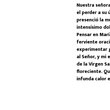
Nuestra señora
el perder a su 
presenció la m
intensísimo dol
Pensar en Marí
ferviente orac
experimentar g
al Señor, y mi 
de la Virgen S
floreciente. Qu
infunda calor e