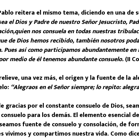
Pablo reitera el mismo tema, diciendo en una de s
ea el Dios y Padre de nuestro Señor Jesucristo, Pad
ación,quien nos consuela en todas nuestras tribula
que de Dios hemos recibido, también nosotros pod
n. Pues así como participamos abundantemente en 
 por medio de él tenemos abundante consuelo.
(II Co
lieve, una vez más, el origen y la fuente de la ale
elo:
“Alegraos en el Señor siempre; lo repito: alegr
de gracias por el constante consuelo de Dios, se
 consuelo para los demás. El elemento esencial de
seamos fuente de consuelo y consolación, de for
es vivimos y compartimos nuestra vida. Como dice