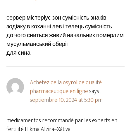
сервер містеріус зон сумісність знаків
зодіаку в коханні лев і телець сумісність
до чого сниться живий начальник померлим
мусульманський оберіг
для сина
Achetez de la osyrol de qualité
pharmaceutique en ligne
says
septiembre 10, 2024 at 5:30 pm
medicamentos recommandé par les experts en
fertilité Hikma Alzira–Xàtiva