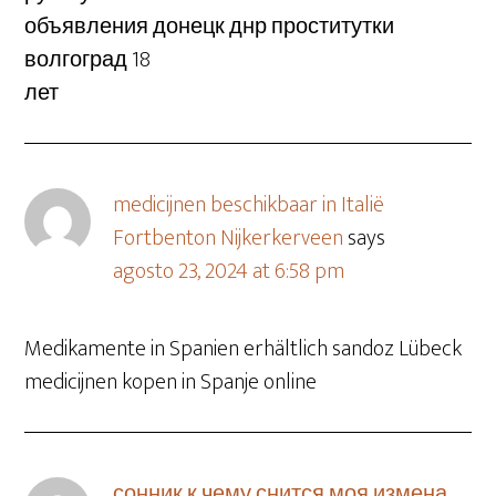
объявления донецк днр проститутки
волгоград 18
лет
medicijnen beschikbaar in Italië
Fortbenton Nijkerkerveen
says
agosto 23, 2024 at 6:58 pm
Medikamente in Spanien erhältlich sandoz Lübeck
medicijnen kopen in Spanje online
сонник к чему снится моя измена