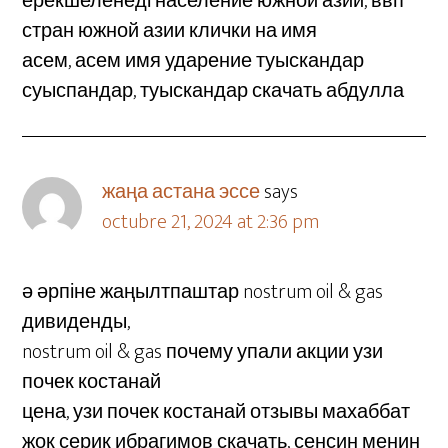
ерекшеленеді население южной азии, ввп
стран южной азии клички на имя
асем, асем имя ударение туыскандар
суыспандар, туыскандар скачать абдулла
жаңа астана эссе
says
octubre 21, 2024 at 2:36 pm
ә әрпіне жаңылтпаштар nostrum oil & gas
дивиденды,
nostrum oil & gas почему упали акции узи
почек костанай
цена, узи почек костанай отзывы махаббат
жок серик ибрагимов скачать, сенсин менин