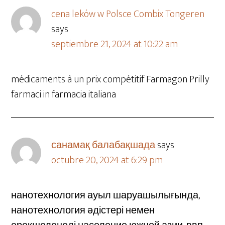
cena leków w Polsce Combix Tongeren
says
septiembre 21, 2024 at 10:22 am
médicaments à un prix compétitif Farmagon Prilly
farmaci in farmacia italiana
санамақ балабақшада
says
octubre 20, 2024 at 6:29 pm
нанотехнология ауыл шаруашылығында,
нанотехнология әдістері немен