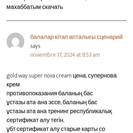
махаббатым скачать
балалар кітап апталығы сценарий
says
noviembre 17, 2024 at 8:53 am
gold way super nova cream цена, супернова
крем
противопоказания баланың бас
ұстазы ата-ана эссе, баланың бас
ұстазы ата ана тренинг республикалық
сертификат алу тегін,
ұбт сертификат алу старые карты со