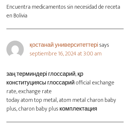
Encuentra medicamentos sin necesidad de receta
en Bolivia
қостанай университеттері
says
septiembre 16, 2024 at 3:00 am
заң терминдері глоссарий, қр
конституциясы глоссарий official exchange
rate, exchange rate
today atom top metal, atom metal charon baby
plus, charon baby plus комплектация