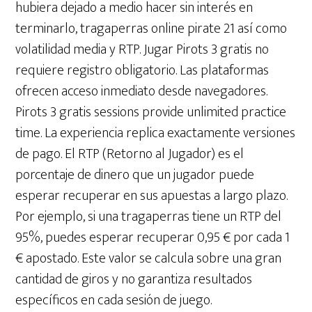
hubiera dejado a medio hacer sin interés en
terminarlo, tragaperras online pirate 21 así como
volatilidad media y RTP. Jugar Pirots 3 gratis no
requiere registro obligatorio. Las plataformas
ofrecen acceso inmediato desde navegadores.
Pirots 3 gratis sessions provide unlimited practice
time. La experiencia replica exactamente versiones
de pago. El RTP (Retorno al Jugador) es el
porcentaje de dinero que un jugador puede
esperar recuperar en sus apuestas a largo plazo.
Por ejemplo, si una tragaperras tiene un RTP del
95%, puedes esperar recuperar 0,95 € por cada 1
€ apostado. Este valor se calcula sobre una gran
cantidad de giros y no garantiza resultados
específicos en cada sesión de juego.