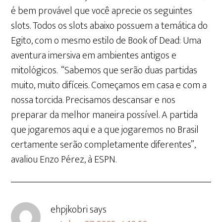
é bem provável que você aprecie os seguintes
slots. Todos os slots abaixo possuem a temática do
Egito, com o mesmo estilo de Book of Dead: Uma
aventura imersiva em ambientes antigos e
mitológicos. “Sabemos que serão duas partidas
muito, muito difíceis. Começamos em casa e com a
nossa torcida. Precisamos descansar e nos
preparar da melhor maneira possível. A partida
que jogaremos aqui e a que jogaremos no Brasil
certamente serão completamente diferentes”,
avaliou Enzo Pérez, à ESPN.
ehpjkobri
says