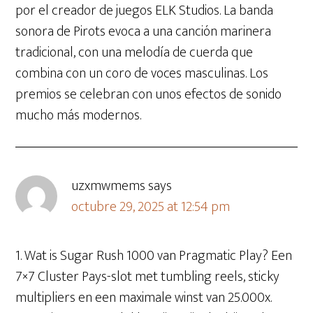
por el creador de juegos ELK Studios. La banda
sonora de Pirots evoca a una canción marinera
tradicional, con una melodía de cuerda que
combina con un coro de voces masculinas. Los
premios se celebran con unos efectos de sonido
mucho más modernos.
uzxmwmems
says
octubre 29, 2025 at 12:54 pm
1. Wat is Sugar Rush 1000 van Pragmatic Play? Een
7×7 Cluster Pays-slot met tumbling reels, sticky
multipliers en een maximale winst van 25.000x.