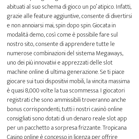
abituati al suo schema di gioco un po’ atipico. Infatti,
grazie alle feature aggiuntive, consente di divertirsi
e non annoiarsi mai, spin dopo spin. Giocata in
modalità demo, così come è possibile fare sul
nostro sito, consente di apprendere tutte le
numerose combinazioni del sistema Megaways,
uno dei più innovativi e apprezzati delle slot
machine online di ultima generazione. Se ti piace
giocare sui tuoi dispositivi mobili, la vincita massima
è quasi 8,000 volte la tua scommessa. I giocatori
registrati che sono ammissibili troveranno anche
bonus corrispondenti, tutti i nostri casinò online
consigliati sono dotati di un denaro reale slot app
per un pacchetto a sorpresa frizzante. Tropicana
Casino online è concesso in licenza per offrire