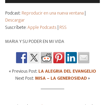
de
audio
Podcast:
Reproducir en una nueva ventana
|
Descargar
Suscríbete:
Apple Podcasts
|
RSS
MARIA Y SU PODER EN MI VIDA
« Previous Post:
LA ALEGRIA DEL EVANGELIO
Next Post:
MISA – LA GENEROSIDAD
»