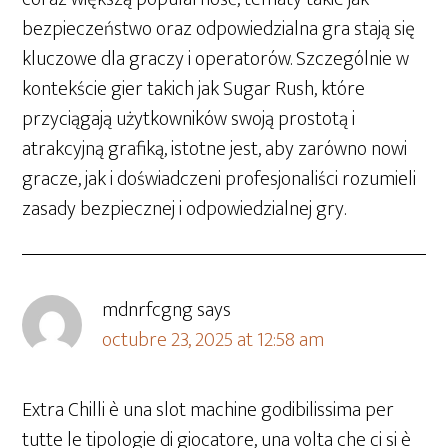
bezpieczeństwo oraz odpowiedzialna gra stają się
kluczowe dla graczy i operatorów. Szczególnie w
kontekście gier takich jak Sugar Rush, które
przyciągają użytkowników swoją prostotą i
atrakcyjną grafiką, istotne jest, aby zarówno nowi
gracze, jak i doświadczeni profesjonaliści rozumieli
zasady bezpiecznej i odpowiedzialnej gry.
mdnrfcgng
says
octubre 23, 2025 at 12:58 am
Extra Chilli è una slot machine godibilissima per
tutte le tipologie di giocatore, una volta che ci si è