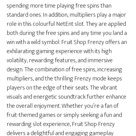
spending more time playing free spins than
standard ones. In addition, multipliers play a major
role in this colourful NetEnt slot. They are applied
both during the free spins and any time you land a
win with a wild symbol. Fruit Shop Frenzy offers an
exhilarating gaming experience with its high
volatility, rewarding features, and immersive
design. The combination of free spins, increasing
multipliers, and the thrilling Frenzy mode keeps
players on the edge of their seats. The vibrant
visuals and energetic soundtrack further enhance
the overall enjoyment. Whether you’re a fan of
fruit-themed games or simply seeking a fun and
rewarding slot experience, Fruit Shop Frenzy
delivers a delightful and engaging gameplay