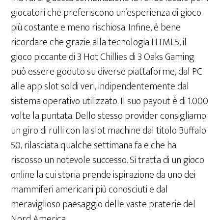
giocatori che preferiscono un’esperienza di gioco
più costante e meno rischiosa. Infine, è bene
ricordare che grazie alla tecnologia HTML5, il
gioco piccante di 3 Hot Chillies di 3 Oaks Gaming
può essere goduto su diverse piattaforme, dal PC
alle app slot soldi veri, indipendentemente dal
sistema operativo utilizzato. Il suo payout è di 1.000
volte la puntata. Dello stesso provider consigliamo
un giro di rulli con la slot machine dal titolo Buffalo
50, rilasciata qualche settimana fa e che ha
riscosso un notevole successo. Si tratta di un gioco
online la cui storia prende ispirazione da uno dei
mammiferi americani più conosciuti e dal
meraviglioso paesaggio delle vaste praterie del
Nord America.