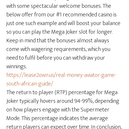
with some spectacular welcome bonuses. The
below offer from our #1 recommended casino is
just one such example and will boost your balance
so you can play the Mega Joker slot for longer.
Keep in mind that the bonuses almost always
come with wagering requirements, which you
need to fulfil before you can withdraw your
winnings.
https://lease2own.us/real-money-aviator-game-
south-african-guide/
The return to player (RTP) percentage for Mega
Joker typically hovers around 94-99%, depending
on how players engage with the Supermeter
Mode. This percentage indicates the average
return players can expect over time. In conclusion,