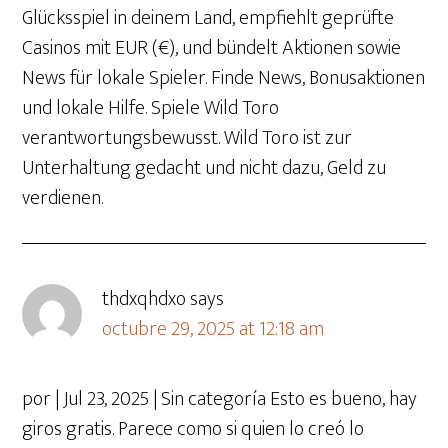
Glücksspiel in deinem Land, empfiehlt geprüfte
Casinos mit EUR (€), und bündelt Aktionen sowie
News für lokale Spieler. Finde News, Bonusaktionen
und lokale Hilfe. Spiele Wild Toro
verantwortungsbewusst. Wild Toro ist zur
Unterhaltung gedacht und nicht dazu, Geld zu
verdienen.
thdxqhdxo
says
octubre 29, 2025 at 12:18 am
por | Jul 23, 2025 | Sin categoría Esto es bueno, hay
giros gratis. Parece como si quien lo creó lo