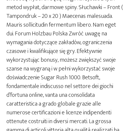
metod wypłat, darmowe spiny. Słuchawki – Front (
Tampondruk – 20 x 20 ) Maecenas malesuada.
Mauris sollicitudin fermentum libero. Nam eget
dui. Forum Holzbau Polska Zwróć uwagę na
wymagania dotyczące zakładów, ograniczenia
czasowe i kwalifikujące się gry. Efektywnie
wykorzystując bonusy, możesz zwiększyć swoje
szanse na wygraną i w pełni wykorzystać swoje
doświadczenie Sugar Rush 1000. Betsoft,
fondamentale indiscusso nel settore dei giochi
d’fortuna online, vanta una consolidata
caratteristica a grado globale grazie alle
numerose certificazioni e licenze indipendenti
ottenute costruiti in diversi mercati. La grossa
gamma di articoli vittoria alta qualità realizzati ha