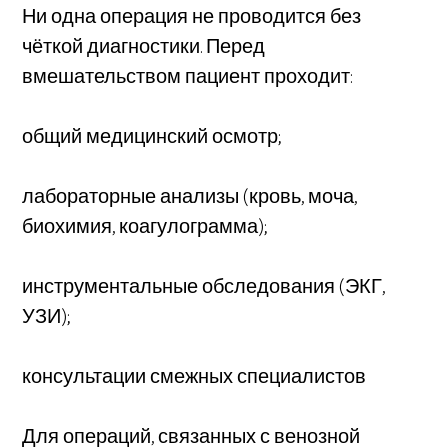
Ни одна операция не проводится без
чёткой диагностики. Перед
вмешательством пациент проходит:
общий медицинский осмотр;
лабораторные анализы (кровь, моча,
биохимия, коагулограмма);
инструментальные обследования (ЭКГ,
УЗИ);
консультации смежных специалистов
Для операций, связанных с венозной