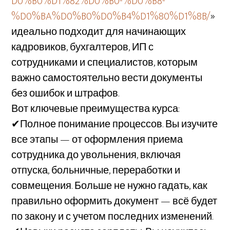
D0%B0%D1%82%D0%B0-%D0%B8-
%D0%BA%D0%B0%D0%B4%D1%80%D1%8B/
»
идеально подходит для начинающих
кадровиков, бухгалтеров, ИП с
сотрудниками и специалистов, которым
важно самостоятельно вести документы
без ошибок и штрафов.
Вот ключевые преимущества курса:
✔Полное понимание процессов. Вы изучите
все этапы — от оформления приема
сотрудника до увольнения, включая
отпуска, больничные, переработки и
совмещения. Больше не нужно гадать, как
правильно оформить документ — всё будет
по закону и с учетом последних изменений.