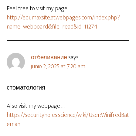
Feel free to visit my page ::
http://edumaxsite.atwebpages.com/index.php?
name=webboard&file=read&id=11274
отбеливание
says
junio 2, 2025 at 7:20 am
стоматология
Also visit my webpage …
https://securityholes.science/wiki/User:WinifredBat
eman