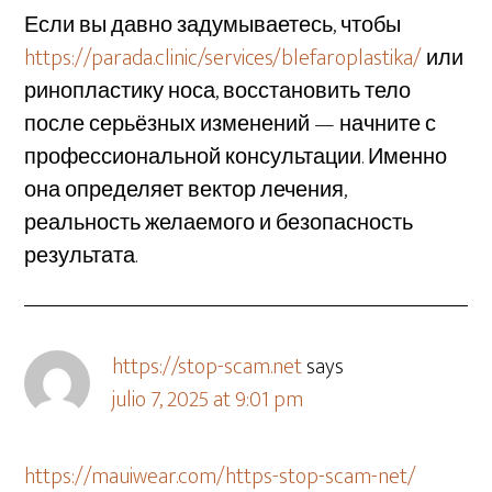
Если вы давно задумываетесь, чтобы
https://parada.clinic/services/blefaroplastika/
или
ринопластику носа, восстановить тело
после серьёзных изменений — начните с
профессиональной консультации. Именно
она определяет вектор лечения,
реальность желаемого и безопасность
результата.
https://stop-scam.net
says
julio 7, 2025 at 9:01 pm
https://mauiwear.com/https-stop-scam-net/