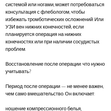
системой или ногами, может потребоваться
консультация с флебологом, чтобы
избежать тромботических осложнений. Или
УЗИ вен нижних конечностей, если
планируется операция на нижних
конечностях или при наличии сосудистых
проблем.
Восстановление после операции: что нужно
учитывать?
Период после операции — не менее важен,
чем само вмешательство. Он включает:
ношение компрессионного белья;