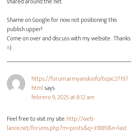
shared around the net.
Shame on Google for now not positioning this
publish upper!
Come on over and discuss with my website . Thanks
=)
https://forum.armyansk.info/topic27197.
html
says
febrero 9, 2025 at 8:12 am
Feel free to visit my site:
http://web-
lance.net/forums.php?m=posts&q=31889&n=last