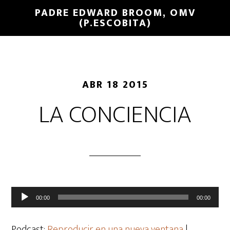
PADRE EDWARD BROOM, OMV
(P.ESCOBITA)
ABR 18 2015
LA CONCIENCIA
Reproductor
00:00
00:00
de
audio
Podcast:
Reproducir en una nueva ventana
|