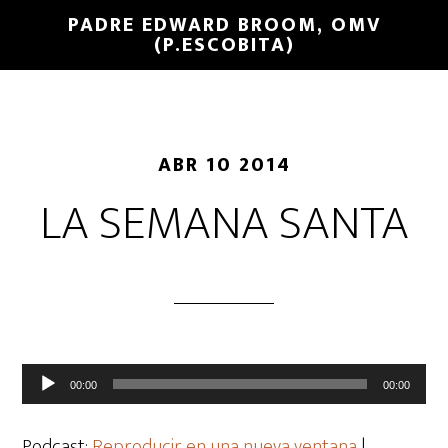
PADRE EDWARD BROOM, OMV
(P.ESCOBITA)
ABR 10 2014
LA SEMANA SANTA
Reproductor
00:00
00:00
de
audio
Podcast:
Reproducir en una nueva ventana
|