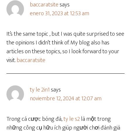
baccaratsite
says
enero 31, 2023 at 12:53 am
It’s the same topic , but I was quite surprised to see
the opinions I didn’t think of. My blog also has
articles on these topics, so I look forward to your
visit.
baccaratsite
ty le 2in1
says
noviembre 12, 2024 at 12:07 am
Trong cá cược bóng đá,
ty le s2
là một trong
những công cụ hữu ích giúp người chơi đánh giá