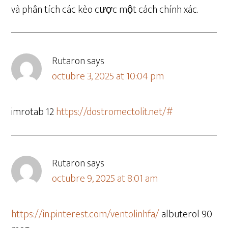
và phân tích các kèo cược một cách chính xác.
Rutaron
says
octubre 3, 2025 at 10:04 pm
imrotab 12
https://dostromectolit.net/#
Rutaron
says
octubre 9, 2025 at 8:01 am
https://in.pinterest.com/ventolinhfa/
albuterol 90