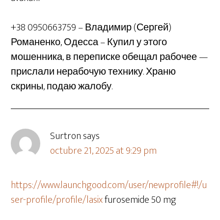
+38 0950663759 – Владимир (Сергей)
Романенко, Одесса – Купил у этого
мошенника, в переписке обещал рабочее —
прислали нерабочую технику. Храню
скрины, подаю жалобу.
Surtron
says
octubre 21, 2025 at 9:29 pm
https://www.launchgood.com/user/newprofile#!/u
ser-profile/profile/lasix
furosemide 50 mg