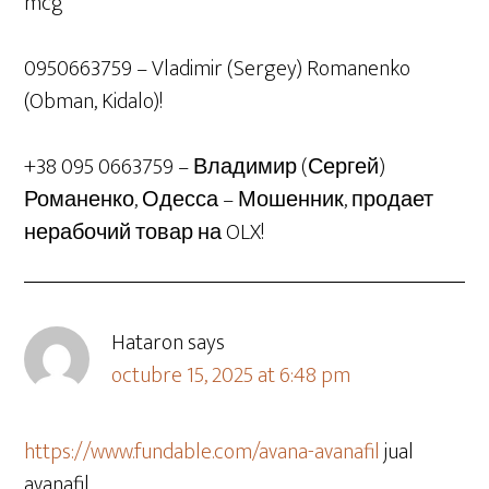
mcg
0950663759 – Vladimir (Sergey) Romanenko
(Obman, Kidalo)!
+38 095 0663759 – Владимир (Сергей)
Романенко, Одесса – Мошенник, продает
нерабочий товар на OLX!
Hataron
says
octubre 15, 2025 at 6:48 pm
https://www.fundable.com/avana-avanafil
jual
avanafil