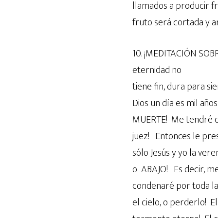
llamados a producir f
fruto será cortada y a
10. ¡MEDITACIÓN SOBRE
eternidad no
tiene fin, dura para s
Dios un día es mil año
MUERTE! Me tendré que
juez! Entonces le prese
sólo Jesús y yo la ver
o ABAJO! Es decir, me
condenaré por toda l
el cielo, o perderlo! E