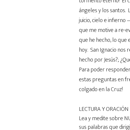
tormento eterno! El ci
ángeles y los santos
juicio, cielo e infier
que me motive a re-eva
que he hecho, lo que e
hoy. San Ignacio nos 
hecho por Jesús?; ¿Qu
Para poder responder 
estas preguntas en f
colgado en la Cruz!
LECTURA Y ORACIÓN
Lea y medite sobre N
sus palabras que dirigió