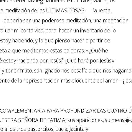
elo es eterna alegría inefable con Dios, María, los
. La meditación de las ÚLTIMAS COSAS — Muerte,
no — debería ser una poderosa meditación, una meditación
luar mi corta vida, para hacer un inventario de lo
stoy haciendo, y lo que pienso hacer a partir de
reta a que meditemos estas palabras: «¿Qué he
é estoy haciendo por Jesús? ¿Qué haré por Jesús.»
y tener fruto, san Ignacio nos desafía a que nos hagamo
rente de la representación más elocuente del amor—¡Jes
 COMPLEMENTARIA PARA PROFUNDIZAR LAS CUATRO Ú
UESTRA SEÑORA DE FATIMA, sus apariciones, su mensaje,
 a los tres pastorcitos, Lucia, Jacinta y