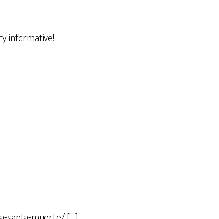
ry informative!
na-santa-muerte/ […]