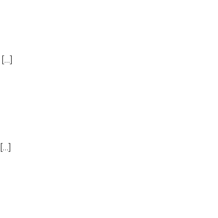
 […]
[…]