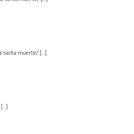
a-santa-muerte/ […]
 […]