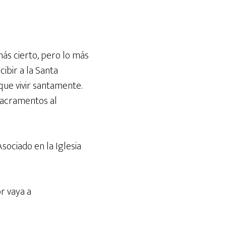
teclas
de
flecha
arriba/abajo
 más cierto, pero lo más
para
ibir a la Santa
aumentar
ue vivir santamente.
o
Sacramentos al
disminuir
el
volumen.
ociado en la Iglesia
r vaya a