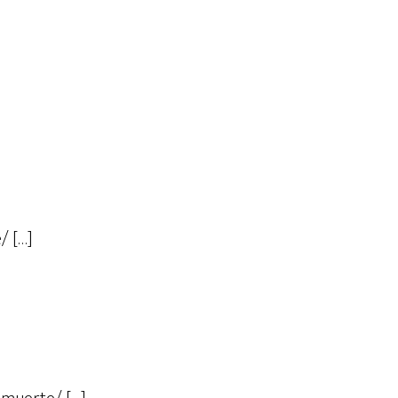
/ […]