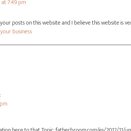
24 at 7:49 pm
your posts on this website and I believe this website is ve
 your business
:
5 pm
tion here to that Topic: fatherbroom.com/es/2012/11/u