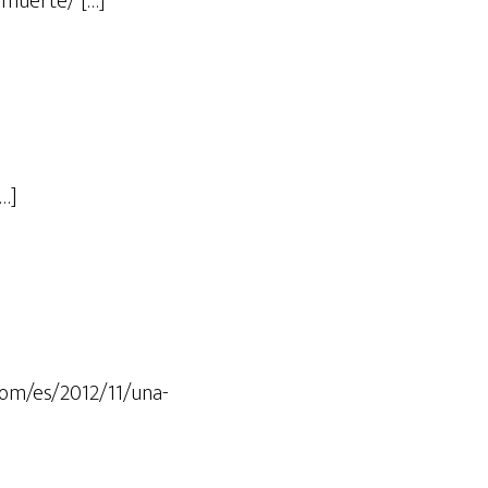
-muerte/ […]
…]
.com/es/2012/11/una-