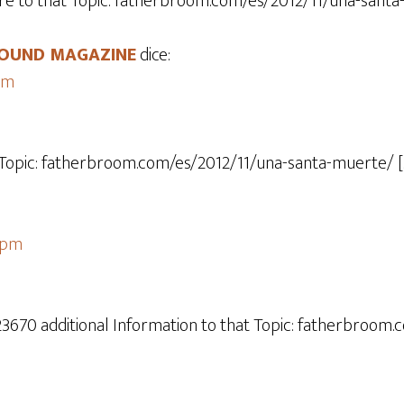
re to that Topic: fatherbroom.com/es/2012/11/una-santa
 ROUND MAGAZINE
dice:
 am
 Topic: fatherbroom.com/es/2012/11/una-santa-muerte/ [
5 pm
 23670 additional Information to that Topic: fatherbroom