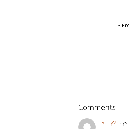
« Pr
Comments
RubyV
says