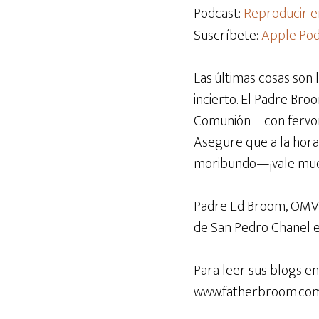
audio
Podcast:
Reproducir e
Suscríbete:
Apple Pod
Las últimas cosas son l
incierto. El Padre Bro
Comunión—con fervor, 
Asegure que a la hora
moribundo—¡vale much
Padre Ed Broom, OMV e
de San Pedro Chanel en
Para leer sus blogs en
www.fatherbroom.co