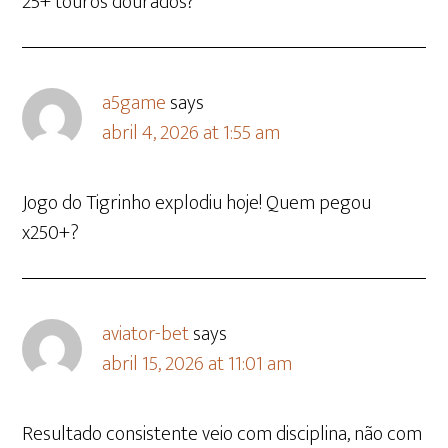
25+ touros dourados?
a5game
says
abril 4, 2026 at 1:55 am
Jogo do Tigrinho explodiu hoje! Quem pegou
x250+?
aviator-bet
says
abril 15, 2026 at 11:01 am
Resultado consistente veio com disciplina, não com