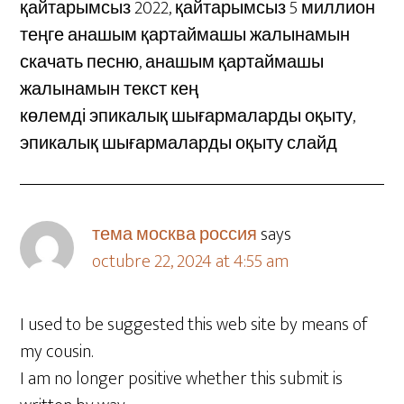
қайтарымсыз 2022, қайтарымсыз 5 миллион
теңге анашым қартаймашы жалынамын
скачать песню, анашым қартаймашы
жалынамын текст кең
көлемді эпикалық шығармаларды оқыту,
эпикалық шығармаларды оқыту слайд
тема москва россия
says
octubre 22, 2024 at 4:55 am
I used to be suggested this web site by means of
my cousin.
I am no longer positive whether this submit is