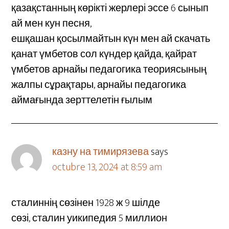
қазақстанның көрікті жерлері эссе 6 сынып
ай мен кун песня,
ешқашан қосылмайтын күн мен ай скачать
қанат үмбетов сол күндер қайда, қайрат
үмбетов арнайы педагогика теориясының
жалпы сұрақтары, арнайы педагогика
аймағында зерттелетін ғылым
казну на тимирязева
says
octubre 13, 2024 at 8:59 am
сталиннің сөзінен 1928 ж 9 шілде
сөзі, сталин уикипедия 5 миллион