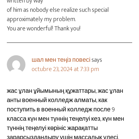
written by way
of him as nobody else realize such special
approximately my problem.
You are wonderful! Thank you!
шал мен теңіз повесі
says
octubre 23, 2024 at 7:33 pm
жас ұлан ұйымының құжаттары, жас ұлан
анты военный колледж алматы, как
поступить в военный колледж после 9
класса күн мен түннің теңелуі кез, күн мен
түннің теңелуі көрініс жарақатты
зарарсыздандыру үшін массалық үлесі,