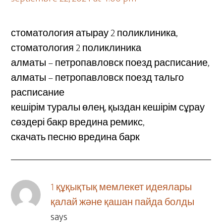
стоматология атырау 2 поликлиника,
стоматология 2 поликлиника
алматы – петропавловск поезд расписание,
алматы – петропавловск поезд тальго
расписание
кешірім туралы өлең, қыздан кешірім сұрау
сөздері бакр вредина ремикс,
скачать песню вредина барк
1 құқықтық мемлекет идеялары
қалай және қашан пайда болды
says