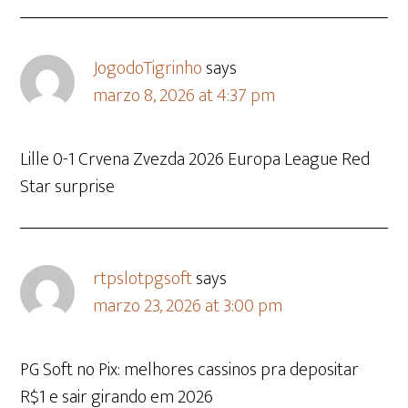
JogodoTigrinho
says
marzo 8, 2026 at 4:37 pm
Lille 0-1 Crvena Zvezda 2026 Europa League Red
Star surprise
rtpslotpgsoft
says
marzo 23, 2026 at 3:00 pm
PG Soft no Pix: melhores cassinos pra depositar
R$1 e sair girando em 2026