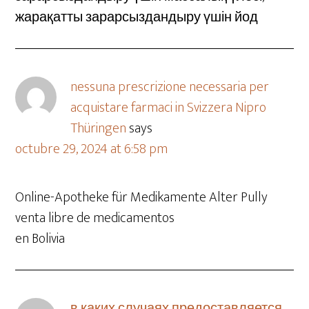
жарақатты зарарсыздандыру үшін йод
nessuna prescrizione necessaria per
acquistare farmaci in Svizzera Nipro
Thüringen
says
octubre 29, 2024 at 6:58 pm
Online-Apotheke für Medikamente Alter Pully
venta libre de medicamentos
en Bolivia
в каких случаях предоставляется