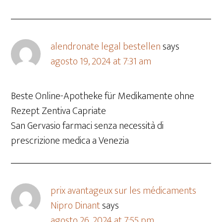
alendronate legal bestellen
says
agosto 19, 2024 at 7:31 am
Beste Online-Apotheke für Medikamente ohne
Rezept Zentiva Capriate
San Gervasio farmaci senza necessità di
prescrizione medica a Venezia
prix avantageux sur les médicaments
Nipro Dinant
says
agosto 26, 2024 at 7:55 pm