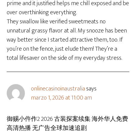
prime and it justified helps me chill exposed and be
over overthinking everything.
They swallow like verified sweetmeats no
unnatural grassy flavor at all. My snooze has been
way better since I started attractive them, too. If
you’re on the fence, just elude them! They’re a
total lifesaver on the side of my everyday stress.
onlinecasinoinaustralia
says
marzo 1, 2026 at 11:00 am
御赐小仵作2 2026 古装探案续集 海外华人免费
高清热播 无广告全球加速追剧