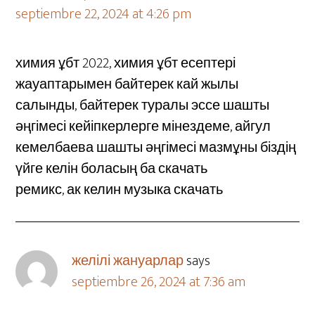
septiembre 22, 2024 at 4:26 pm
химия ұбт 2022, химия ұбт есептері
жауаптарымен байтерек кай жылы
салынды, байтерек туралы эссе шашты
әңгімесі кейіпкерлерге мінездеме, айгул
кемелбаева шашты әңгімесі мазмұны біздің
үйге келін боласың ба скачать
ремикс, ак келин музыка скачать
желілі жануарлар
says
septiembre 26, 2024 at 7:36 am