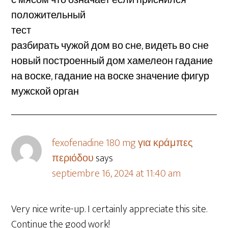
с мясом что означает если приснился
положительный
тест
разбирать чужой дом во сне, видеть во сне
новый построенный дом хамелеон гадание
на воске, гадание на воске значение фигур
мужской орган
fexofenadine 180 mg για κράμπες
περιόδου
says
septiembre 16, 2024 at 11:40 am
Very nice write-up. I certainly appreciate this site.
Continue the good work!