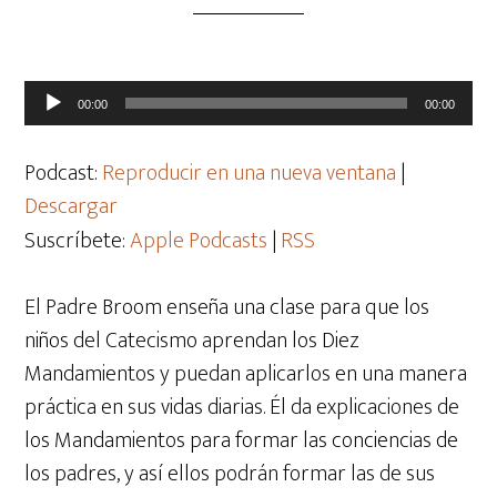
Reproductor
00:00
00:00
de
audio
Podcast:
Reproducir en una nueva ventana
|
Descargar
Suscríbete:
Apple Podcasts
|
RSS
El Padre Broom enseña una clase para que los
niños del Catecismo aprendan los Diez
Mandamientos y puedan aplicarlos en una manera
práctica en sus vidas diarias. Él da explicaciones de
los Mandamientos para formar las conciencias de
los padres, y así ellos podrán formar las de sus