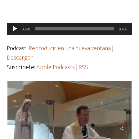
Reproductor
00:00
00:00
de
audio
Podcast:
Reproducir en una nueva ventana
|
Descargar
Suscríbete:
Apple Podcasts
|
RSS