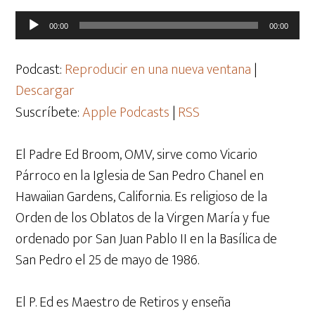
Reproductor
00:00
00:00
de
audio
Podcast:
Reproducir en una nueva ventana
|
Descargar
Suscríbete:
Apple Podcasts
|
RSS
El Padre Ed Broom, OMV, sirve como Vicario
Párroco en la Iglesia de San Pedro Chanel en
Hawaiian Gardens, California. Es religioso de la
Orden de los Oblatos de la Virgen María y fue
ordenado por San Juan Pablo II en la Basílica de
San Pedro el 25 de mayo de 1986.
El P. Ed es Maestro de Retiros y enseña