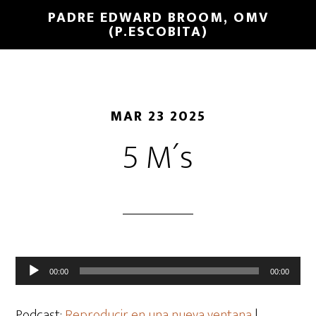
PADRE EDWARD BROOM, OMV
(P.ESCOBITA)
MAR 23 2025
5 M´s
Reproductor
00:00
00:00
de
audio
Podcast:
Reproducir en una nueva ventana
|