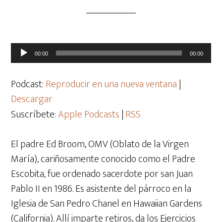
Reproductor
00:00
00:00
de
audio
Podcast:
Reproducir en una nueva ventana
|
Descargar
Suscríbete:
Apple Podcasts
|
RSS
El padre Ed Broom, OMV (Oblato de la Virgen
María), cariñosamente conocido como el Padre
Escobita, fue ordenado sacerdote por san Juan
Pablo II en 1986. Es asistente del párroco en la
Iglesia de San Pedro Chanel en Hawaiian Gardens
(California). Allí imparte retiros, da los Ejercicios