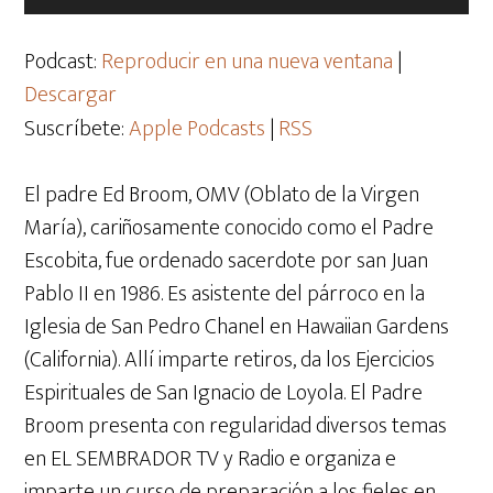
de
audio
Podcast:
Reproducir en una nueva ventana
|
Descargar
Suscríbete:
Apple Podcasts
|
RSS
El padre Ed Broom, OMV (Oblato de la Virgen
María), cariñosamente conocido como el Padre
Escobita, fue ordenado sacerdote por san Juan
Pablo II en 1986. Es asistente del párroco en la
Iglesia de San Pedro Chanel en Hawaiian Gardens
(California). Allí imparte retiros, da los Ejercicios
Espirituales de San Ignacio de Loyola. El Padre
Broom presenta con regularidad diversos temas
en EL SEMBRADOR TV y Radio e organiza e
imparte un curso de preparación a los fieles en