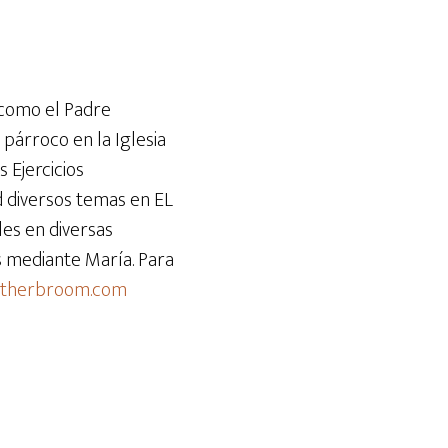
teclas
de
flecha
arriba/abajo
 como el Padre
para
 párroco en la Iglesia
aumentar
s Ejercicios
o
d diversos temas en EL
disminuir
es en diversas
el
ús mediante María. Para
volumen.
atherbroom.com