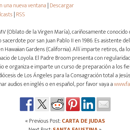
n una nueva ventana
|
Descargar
casts
|
RSS
V (Oblato de la Virgen María), cariñosamente conocido
 sacerdote por san Juan Pablo II en 1986. Es asistente del
Hawaiian Gardens (California). Allí imparte retiros, da lo
gnacio de Loyola. El Padre Broom presenta con regularida
e organiza e imparte un curso de preparación a los fiel
diócesis de Los Ángeles para la Consagración total a Jes
har audios en inglés o en español, por favor vaya a
www.f
« Previous Post:
CARTA DE JUDAS
Next Post:
SANTA FAUSTINA
»