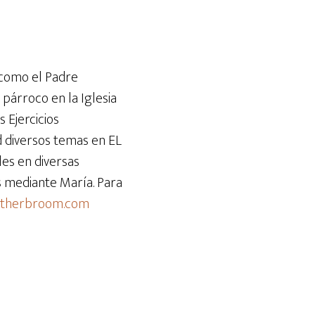
teclas
de
flecha
arriba/abajo
 como el Padre
para
 párroco en la Iglesia
aumentar
s Ejercicios
o
d diversos temas en EL
disminuir
es en diversas
el
ús mediante María. Para
volumen.
atherbroom.com