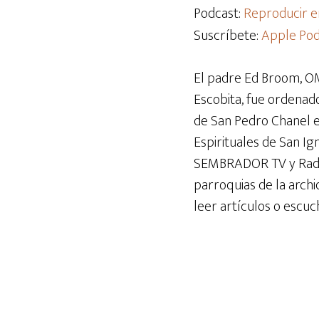
audio
Podcast:
Reproducir e
Suscríbete:
Apple Pod
El padre Ed Broom, OM
Escobita, fue ordenado
de San Pedro Chanel en 
Espirituales de San I
SEMBRADOR TV y Radio 
parroquias de la archi
leer artículos o escuc