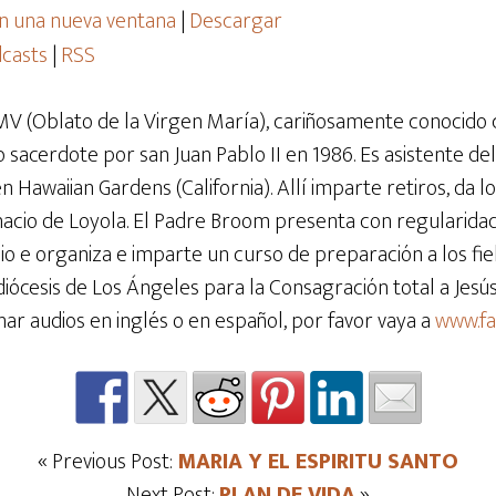
n una nueva ventana
|
Descargar
casts
|
RSS
V (Oblato de la Virgen María), cariñosamente conocido
 sacerdote por san Juan Pablo II en 1986. Es asistente del
Hawaiian Gardens (California). Allí imparte retiros, da lo
gnacio de Loyola. El Padre Broom presenta con regularida
e organiza e imparte un curso de preparación a los fiel
diócesis de Los Ángeles para la Consagración total a Jes
har audios en inglés o en español, por favor vaya a
www.f
« Previous Post:
MARIA Y EL ESPIRITU SANTO
Next Post:
PLAN DE VIDA
»