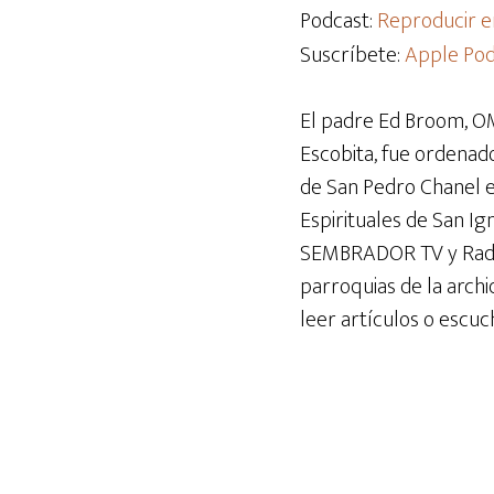
audio
Podcast:
Reproducir e
Suscríbete:
Apple Pod
El padre Ed Broom, OM
Escobita, fue ordenado
de San Pedro Chanel en 
Espirituales de San I
SEMBRADOR TV y Radio 
parroquias de la archi
leer artículos o escuc