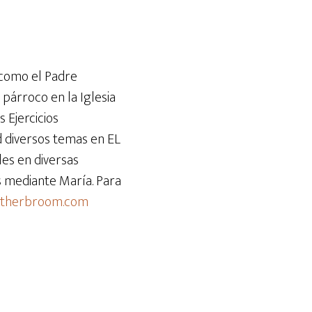
teclas
de
flecha
arriba/abajo
 como el Padre
para
 párroco en la Iglesia
aumentar
s Ejercicios
o
d diversos temas en EL
disminuir
es en diversas
el
ús mediante María. Para
volumen.
atherbroom.com