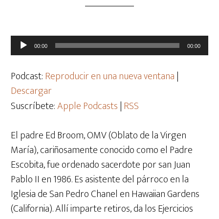
Reproductor
00:00
00:00
de
audio
Podcast:
Reproducir en una nueva ventana
|
Descargar
Suscríbete:
Apple Podcasts
|
RSS
El padre Ed Broom, OMV (Oblato de la Virgen
María), cariñosamente conocido como el Padre
Escobita, fue ordenado sacerdote por san Juan
Pablo II en 1986. Es asistente del párroco en la
Iglesia de San Pedro Chanel en Hawaiian Gardens
(California). Allí imparte retiros, da los Ejercicios