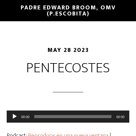
PADRE EDWARD BROOM, OMV
(P.ESCOBITA)
MAY 28 2023
PENTECOSTES
Reproductor
00:00
00:00
de
audio
Podcast:
Reproducir en una nueva ventana
|