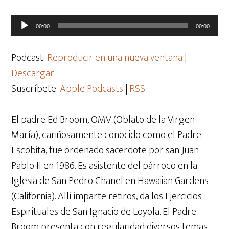
Reproductor
00:00
00:00
de
audio
Podcast:
Reproducir en una nueva ventana
|
Descargar
Suscríbete:
Apple Podcasts
|
RSS
El padre Ed Broom, OMV (Oblato de la Virgen
María), cariñosamente conocido como el Padre
Escobita, fue ordenado sacerdote por san Juan
Pablo II en 1986. Es asistente del párroco en la
Iglesia de San Pedro Chanel en Hawaiian Gardens
(California). Allí imparte retiros, da los Ejercicios
Espirituales de San Ignacio de Loyola. El Padre
Broom presenta con regularidad diversos temas