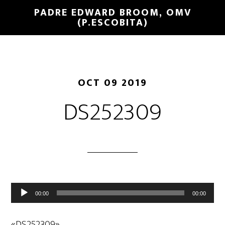
PADRE EDWARD BROOM, OMV
(P.ESCOBITA)
OCT 09 2019
DS252309
Reproductor
00:00
00:00
de
audio
«DS252309».