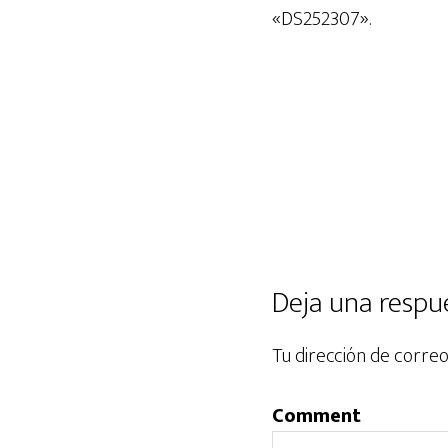
audio
«DS252307».
Deja una respu
Tu dirección de correo
Comment