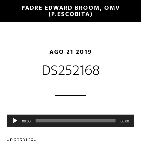
PADRE EDWARD BROOM, OMV
(P.ESCOBITA)
AGO 21 2019
DS252168
Reproductor
00:00
00:00
de
audio
«DS252168».