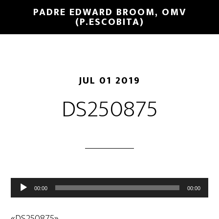
PADRE EDWARD BROOM, OMV
(P.ESCOBITA)
JUL 01 2019
DS250875
Reproductor
00:00
00:00
de
audio
«DS250875».