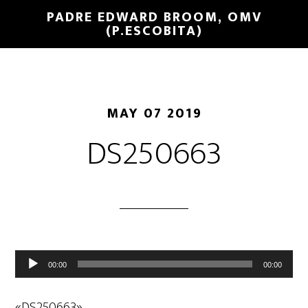
PADRE EDWARD BROOM, OMV
(P.ESCOBITA)
MAY 07 2019
DS250663
Reproductor
00:00
00:00
de
audio
«DS250663».