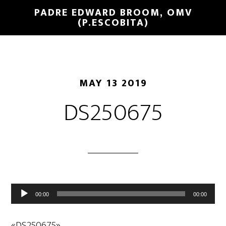
PADRE EDWARD BROOM, OMV
(P.ESCOBITA)
MAY 13 2019
DS250675
Reproductor
00:00
00:00
de
audio
«DS250675».