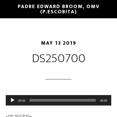
PADRE EDWARD BROOM, OMV
(P.ESCOBITA)
MAY 13 2019
DS250700
Reproductor
00:00
00:00
de
audio
«DS250700».