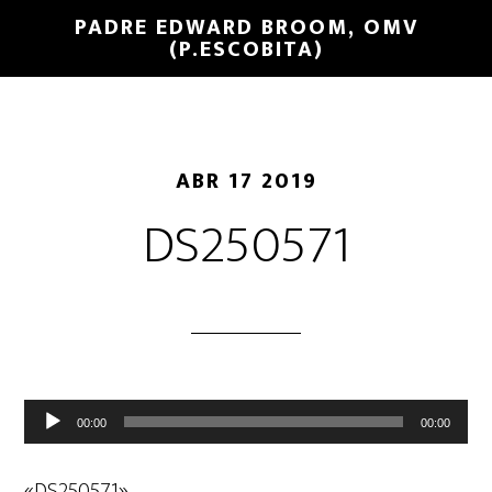
PADRE EDWARD BROOM, OMV
(P.ESCOBITA)
ABR 17 2019
DS250571
Reproductor
00:00
00:00
de
audio
«DS250571».