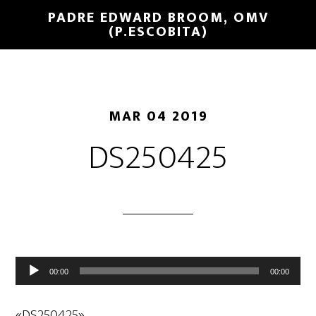
PADRE EDWARD BROOM, OMV
(P.ESCOBITA)
MAR 04 2019
DS250425
Reproductor
00:00
00:00
de
audio
«DS250425».