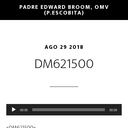
PADRE EDWARD BROOM, OMV
(P.ESCOBITA)
AGO 29 2018
DM621500
Reproductor
00:00
00:00
de
audio
«DM621500».