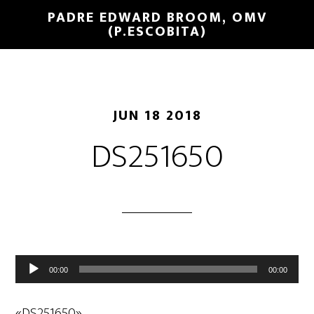
PADRE EDWARD BROOM, OMV
(P.ESCOBITA)
JUN 18 2018
DS251650
Reproductor
00:00
00:00
de
audio
«DS251650».