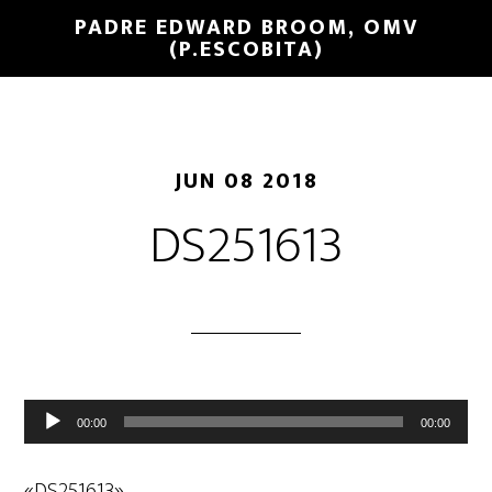
PADRE EDWARD BROOM, OMV
(P.ESCOBITA)
JUN 08 2018
DS251613
Reproductor
00:00
00:00
de
audio
«DS251613».