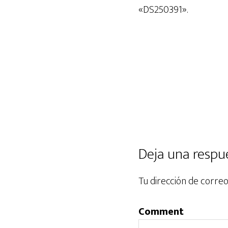
audio
«DS250391».
Deja una respu
Tu dirección de correo
Comment