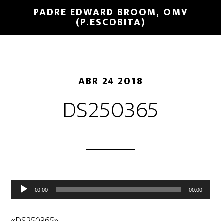
PADRE EDWARD BROOM, OMV
(P.ESCOBITA)
ABR 24 2018
DS250365
Reproductor
00:00
00:00
de
audio
«DS250365».