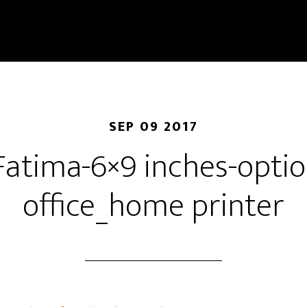
SEP 09 2017
Fatima-6×9 inches-optio
office_home printer