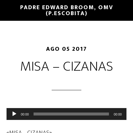
PADRE EDWARD BROOM, OMV
(P.ESCOBITA)
AGO 05 2017
MISA – CIZANAS
Reproductor
00:00
00:00
de
audio
«MISA – CIZANAS».