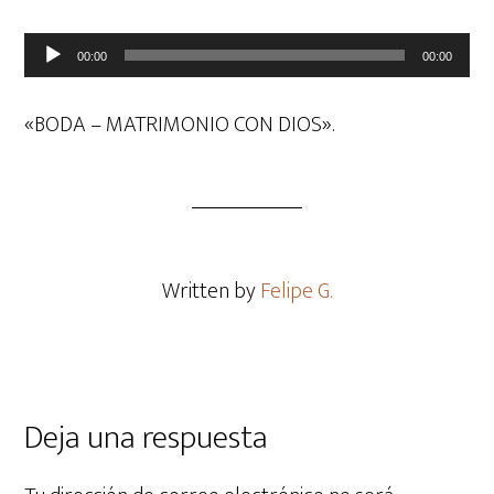
Reproductor
00:00
00:00
de
audio
«BODA – MATRIMONIO CON DIOS».
Written by
Felipe G.
Deja una respuesta